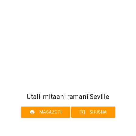
Utalii mitaani ramani Seville
print
system_update_alt
MAGAZETI
SHUSHA