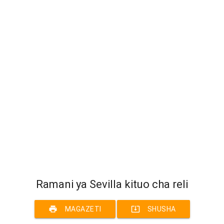
Ramani ya Sevilla kituo cha reli
print
system_update_alt
MAGAZETI
SHUSHA